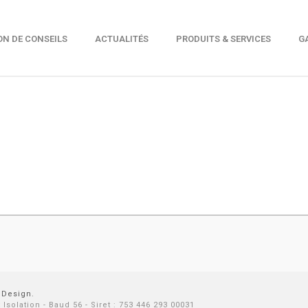
ON DE CONSEILS
ACTUALITÉS
PRODUITS & SERVICES
G
 Design.
solation - Baud 56 - Siret : 753 446 293 00031