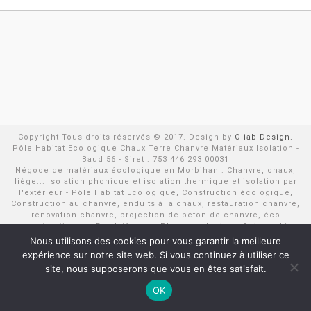
Copyright Tous droits réservés © 2017. Design by
Oliab Design.
Pôle Habitat Ecologique Chaux Terre Chanvre Matériaux Isolation -
Baud 56 - Siret : 753 446 293 00031
Négoce de matériaux écologique en Morbihan : Chanvre, chaux,
liège... Isolation phonique et isolation thermique et isolation par
l'extérieur - Pôle Habitat Ecologique, Construction écologique,
Construction au chanvre, enduits à la chaux, restauration chanvre,
rénovation chanvre, projection de béton de chanvre, éco
construction sur Baud, Vannes, Ploermel, Lorient, Quimperlé,
Pontivy, Loudéac, Rostrenen, Le Faouët, Quiberon...
Nous utilisons des cookies pour vous garantir la meilleure
expérience sur notre site web. Si vous continuez à utiliser ce
site, nous supposerons que vous en êtes satisfait.
OK