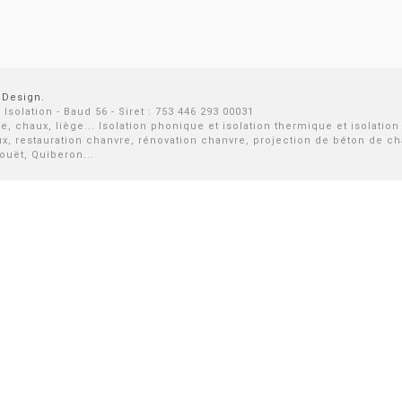
 Design.
solation - Baud 56 - Siret : 753 446 293 00031
chaux, liège... Isolation phonique et isolation thermique et isolation p
ux, restauration chanvre, rénovation chanvre, projection de béton de c
ouët, Quiberon...