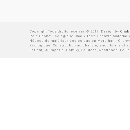
Copyright Tous droits réservés © 2017. Design by
Oliab
Pôle Habitat Ecologique Chaux Terre Chanvre Matériaux I
Négoce de matériaux écologique en Morbihan : Chanvre, 
écologique, Construction au chanvre, enduits à la cha
Lorient, Quimperlé, Pontivy, Loudéac, Rostrenen, Le Fa