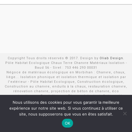
Copyright Tous droits réservés © 2017. Design by
Oliab Design.
Pôle Habitat Ecologique Chaux Terre Chanvre Matériaux Isolation -
Baud 56 - Siret : 753 446 293 00031
Négoce de matériaux écologique en Morbihan : Chanvre, chaux,
liège... Isolation phonique et isolation thermique et isolation par
l'extérieur - Pôle Habitat Ecologique, Construction écologique,
Construction au chanvre, enduits à la chaux, restauration chanvre,
rénovation chanvre, projection de béton de chanvre, éco
construction sur Baud, Vannes, Ploermel, Lorient, Quimperlé,
Pontivy, Loudéac, Rostrenen, Le Faouët, Quiberon...
Nous utilisons des cookies pour vous garantir la meilleure
expérience sur notre site web. Si vous continuez à utiliser ce
site, nous supposerons que vous en êtes satisfait.
OK