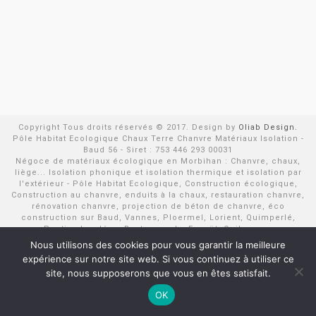
Copyright Tous droits réservés © 2017. Design by
Oliab Design.
Pôle Habitat Ecologique Chaux Terre Chanvre Matériaux Isolation -
Baud 56 - Siret : 753 446 293 00031
Négoce de matériaux écologique en Morbihan : Chanvre, chaux,
liège... Isolation phonique et isolation thermique et isolation par
l'extérieur - Pôle Habitat Ecologique, Construction écologique,
Construction au chanvre, enduits à la chaux, restauration chanvre,
rénovation chanvre, projection de béton de chanvre, éco
construction sur Baud, Vannes, Ploermel, Lorient, Quimperlé,
Pontivy, Loudéac, Rostrenen, Le Faouët, Quiberon...
Nous utilisons des cookies pour vous garantir la meilleure
expérience sur notre site web. Si vous continuez à utiliser ce
site, nous supposerons que vous en êtes satisfait.
OK