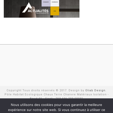
Copyright Tous droits réservés © 2017. Design by
Oliab Design.
Pôle Habitat Ecologique Chaux Terre Chanvre Matériaux Isolation -
Baud 56 - Siret : 753 446 293 00031
Négoce de matériaux écologique en Morbihan : Chanvre, chaux,
Nous utilisons des cookies pour vous garantir la meilleure
liège... Isolation phonique et isolation thermique et isolation par
expérience sur notre site web. Si vous continuez à utiliser ce
l'extérieur - Pôle Habitat Ecologique, Construction écologique,