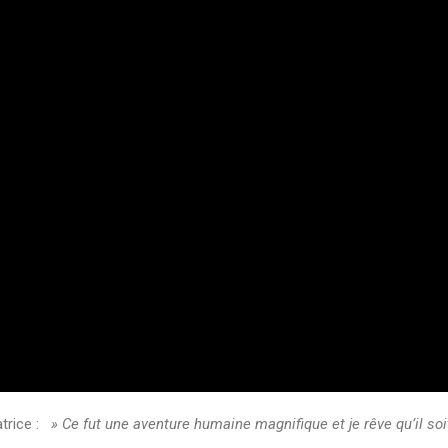
atrice :
» Ce fut une aventure humaine magnifique et je rêve qu’il soi